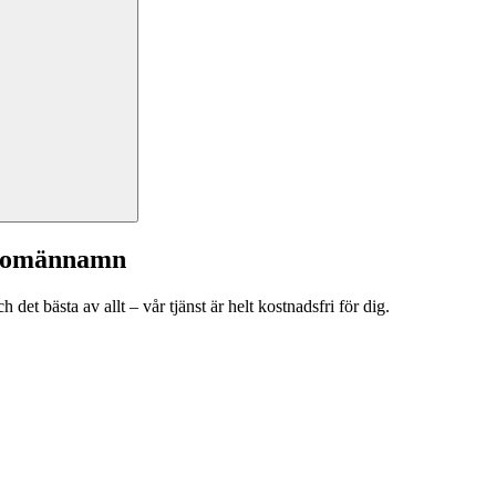
a domännamn
et bästa av allt – vår tjänst är helt kostnadsfri för dig.