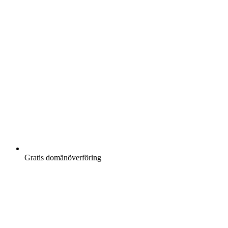
Gratis
domänöverföring