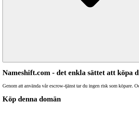
Nameshift.com - det enkla sättet att köp
Genom att använda vår escrow-tjänst tar du ingen risk som köpare. Och d
Köp denna domän